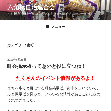
コ
六角橋自治連合会
ン
六角橋自治連合会による六角橋地域の情報共有サイトです
テ
ン
ツ
メニュー
へ
ス
キ
カテゴリー:
南町
ッ
プ
投
2019年6月23日
稿
町会掲示板って意外と役に立つね！
日:
たくさんのイベント情報があるよ！
まちを歩くと目にする町会掲示板。街中を歩いていて、
ふと掲示板を見ると、いろいろな情報があることに改め
て気づきました。