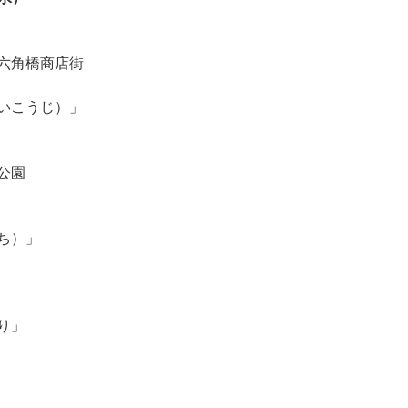
六角橋商店街
いこうじ）」
公園
ち）」
り」