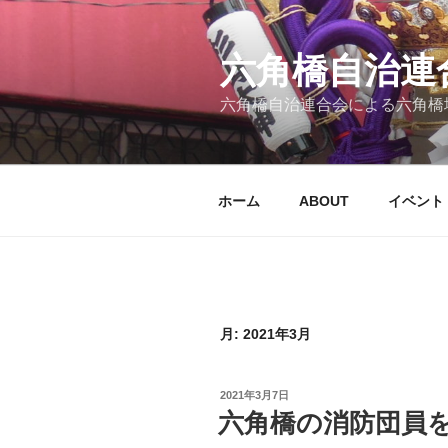
コ
ン
テ
六角橋自治連
ン
六角橋自治連合会による六角橋
ツ
へ
ス
キ
ホーム
ABOUT
イベント
ッ
プ
月:
2021年3月
投
2021年3月7日
稿
六角橋の消防団員
日: