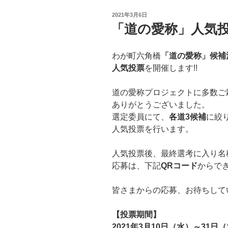
投
2021年3月6日
稿
「道の愛称」人気
日:
わが町六角橋
「道の愛称」候補
人気投票
を開催します!!
道の愛称プロジェクトに多数ご
ありがとうございました。
選定委員にて、
各道3候補
に絞
人気投票を行います。
人気投票後、最終選考に入り名
応募は、下記
QRコード
からで
皆さまからの応募、お待ちして
【投票期間】
2021年3月10日（水）～31日