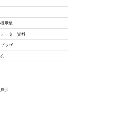
の掲示板
るデータ・資料
アプラザ
合会
委員会