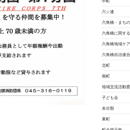
中町
六シ連
六角橋・まち
六角橋に関す
六角橋地域ケ
六角橋自治連
北町
南町
地域交流活動
子ども会
未分類
東町
町会掲示板