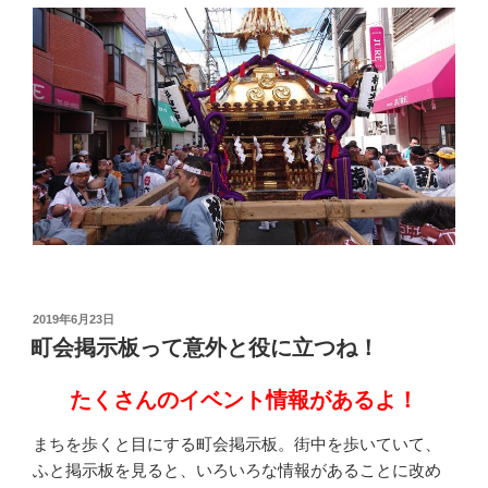
投
2019年6月23日
稿
町会掲示板って意外と役に立つね！
日:
たくさんのイベント情報があるよ！
まちを歩くと目にする町会掲示板。街中を歩いていて、
ふと掲示板を見ると、いろいろな情報があることに改め