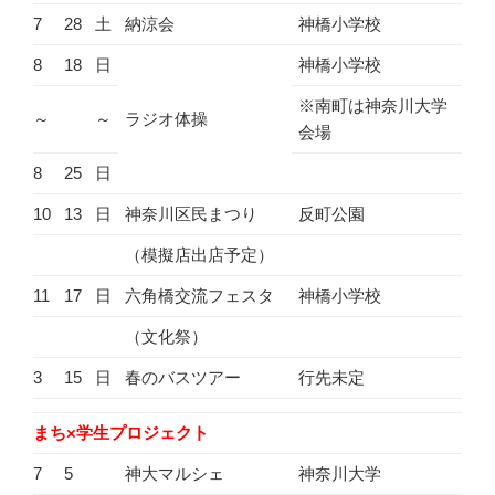
7
28
土
納涼会
神橋小学校
8
18
日
神橋小学校
※南町は神奈川大学
～
～
ラジオ体操
会場
8
25
日
10
13
日
神奈川区民まつり
反町公園
（模擬店出店予定）
11
17
日
六角橋交流フェスタ
神橋小学校
（文化祭）
3
15
日
春のバスツアー
行先未定
まち×学生プロジェクト
7
5
神大マルシェ
神奈川大学