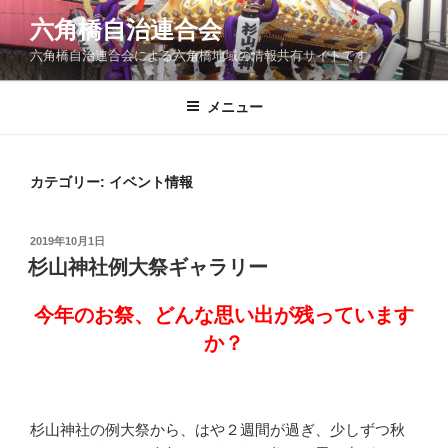
コ
六角橋自治連合会
ン
六角橋自治連合会による六角橋地域の情報共有サイトです
テ
ン
ツ
メニュー
へ
ス
キ
カテゴリー:
イベント情報
ッ
プ
投
2019年10月1日
稿
杉山神社例大祭ギャラリー
日:
今年のお祭、どんな思い出が残っています
か？
杉山神社の例大祭から、はや２週間が過ぎ、少しずつ秋